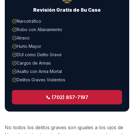
Revisión Gratis de Su Caso
Narcotráfico
Robo con Allanamiento
Atraco
Hurto Mayor
DUI como Delito Grave
Cargos de Armas
Asalto con Arma Mortal
Delitos Graves Violentos
📞 (702) 857-7197
No todos los delitos graves son iguales a los ojos de