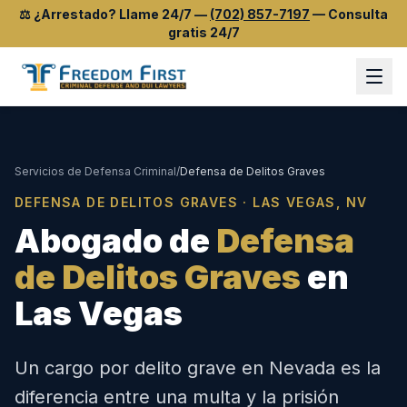
⚖️
¿Arrestado? Llame 24/7
—
(702) 857-7197
—
Consulta
gratis 24/7
Servicios de Defensa Criminal
/
Defensa de Delitos Graves
DEFENSA DE DELITOS GRAVES · LAS VEGAS, NV
Abogado de
Defensa
de Delitos Graves
en
Las Vegas
Un cargo por delito grave en Nevada es la
diferencia entre una multa y la prisión