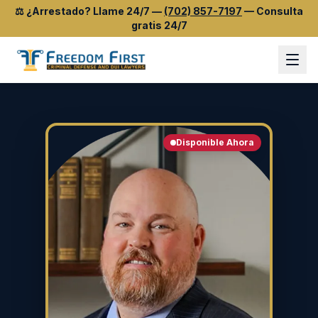
⚖️
¿Arrestado? Llame 24/7
—
(702) 857-7197
—
Consulta
gratis 24/7
Disponible Ahora