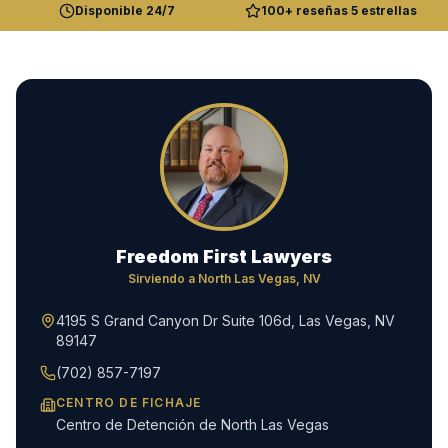
Disponible 24/7
100+ reseñas 5 estrellas
Freedom First Lawyers
Sirviendo a
North Las Vegas
, NV
4195 S Grand Canyon Dr Suite 106d, Las Vegas, NV
89147
(702) 857-7197
CENTRO DE FICHAJE
Centro de Detención de North Las Vegas