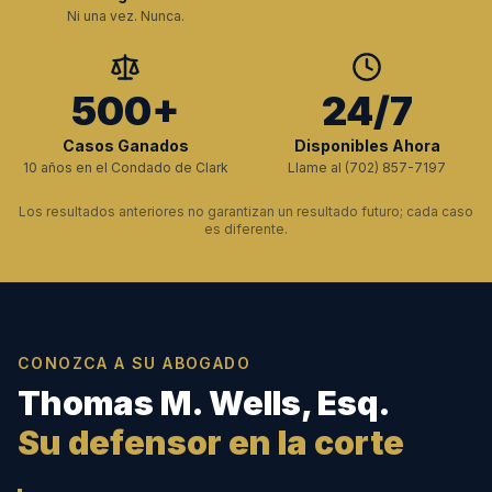
Ni una vez. Nunca.
500+
24/7
Casos Ganados
Disponibles Ahora
10 años en el Condado de Clark
Llame al (702) 857-7197
Los resultados anteriores no garantizan un resultado futuro; cada caso
es diferente.
CONOZCA A SU ABOGADO
Thomas M. Wells, Esq.
Su defensor en la corte