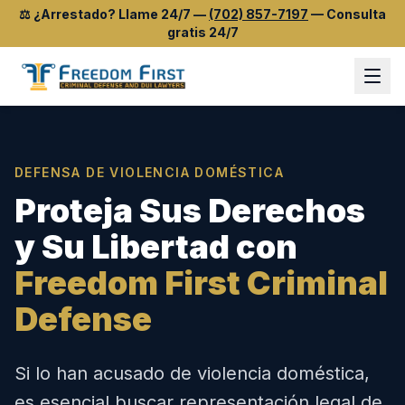
⚖️
¿Arrestado? Llame 24/7
—
(702) 857-7197
—
Consulta
gratis 24/7
DEFENSA DE VIOLENCIA DOMÉSTICA
Proteja Sus Derechos
y Su Libertad con
Freedom First Criminal
Defense
Si lo han acusado de violencia doméstica,
es esencial buscar representación legal de