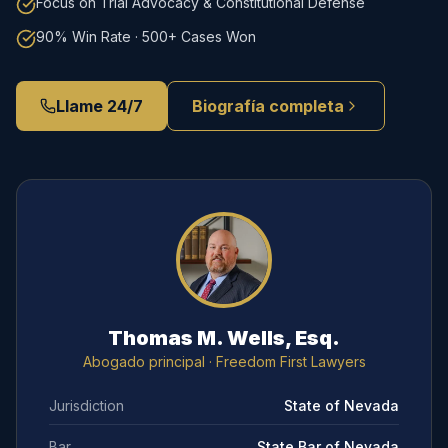
Focus on Trial Advocacy & Constitutional Defense
90% Win Rate · 500+ Cases Won
Llame 24/7
Biografía completa
Thomas M. Wells, Esq.
Abogado principal
· Freedom First Lawyers
Jurisdiction
State of Nevada
Bar
State Bar of Nevada