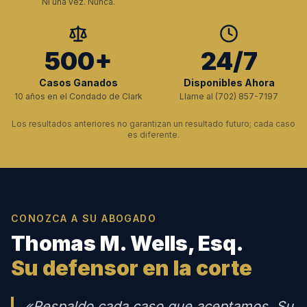
Ni una vez. Nunca.
500+
24/7
Casos Ganados
Disponibles Ahora
10 años en el Condado de Clark
Llame al (702) 857-7197
Los resultados anteriores no garantizan un resultado futuro; cada caso
es diferente.
CONOZCA A SU ABOGADO
Thomas M. Wells, Esq.
Su defensor en la corte
«Respaldo cada caso que aceptamos. Su