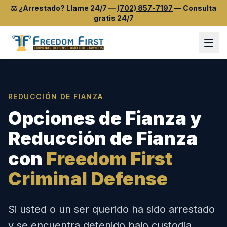
⚖️
¿Arrestado? Llame 24/7
—
(702) 857-7197
—
Consulta
gratis 24/7
REDUCCIÓN DE FIANZA
Opciones de Fianza y
Reducción de Fianza
con
Freedom First
Criminal Defense
Si usted o un ser querido ha sido arrestado
y se encuentra detenido bajo custodia,