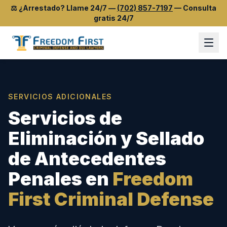
⚖️
¿Arrestado? Llame 24/7
—
(702) 857-7197
—
Consulta
gratis 24/7
SERVICIOS ADICIONALES
Servicios de
Eliminación y Sellado
de Antecedentes
Penales en
Freedom
First Criminal Defense