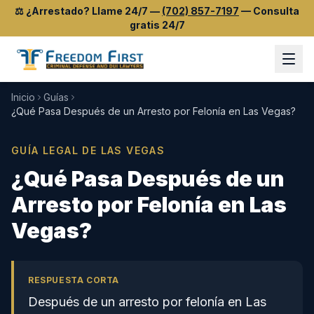
⚖️
¿Arrestado? Llame 24/7
—
(702) 857-7197
—
Consulta
gratis 24/7
Inicio
Guías
¿Qué Pasa Después de un Arresto por Felonía en Las Vegas?
GUÍA LEGAL DE LAS VEGAS
¿Qué Pasa Después de un
Arresto por Felonía en Las
Vegas?
RESPUESTA CORTA
Después de un arresto por felonía en Las