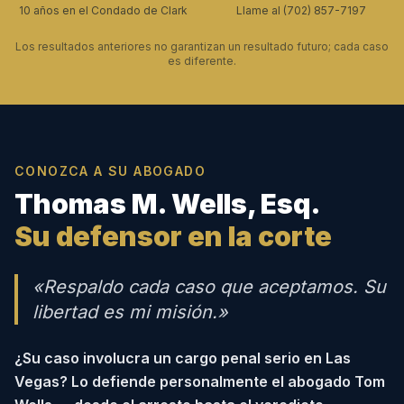
10 años en el Condado de Clark
Llame al (702) 857-7197
Los resultados anteriores no garantizan un resultado futuro; cada caso
es diferente.
CONOZCA A SU ABOGADO
Thomas M. Wells, Esq.
Su defensor en la corte
«Respaldo cada caso que aceptamos. Su
libertad es mi misión.»
¿Su caso involucra un cargo penal serio en Las
Vegas? Lo defiende personalmente el abogado Tom