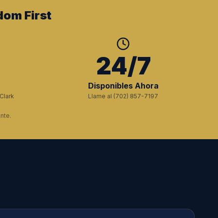
dom First
+
24/7
Disponibles Ahora
Clark
Llame al (702) 857-7197
nte.