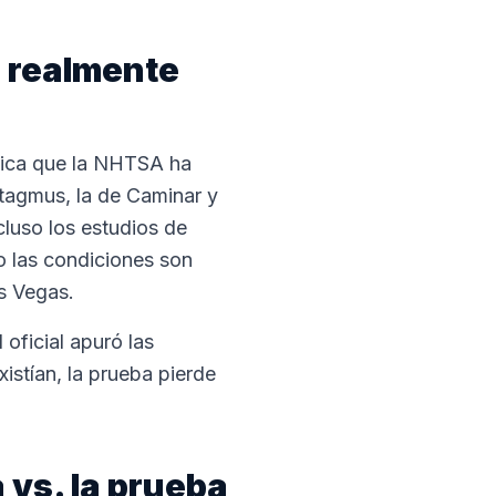
e realmente
ifica que la NHTSA ha
ystagmus, la de Caminar y
cluso los estudios de
o las condiciones son
s Vegas.
 oficial apuró las
istían, la prueba pierde
 vs. la prueba