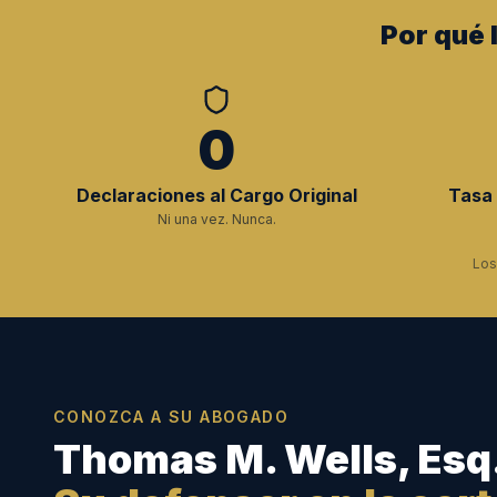
Por qué 
0
Declaraciones al Cargo Original
Tasa 
Ni una vez. Nunca.
Los
CONOZCA A SU ABOGADO
Thomas M. Wells, Esq