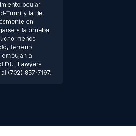
imiento ocular
d-Turn) y la de
tésmente en
garse a la prueba
 mucho menos
do, terreno
as empujan a
nd DUI Lawyers
al (702) 857-7197.