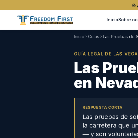
⚖️
Inicio
Sobre no
Inicio
Guías
Las Pruebas de 
GUÍA LEGAL DE LAS VEG
Las Prue
en Nevad
RESPUESTA CORTA
Las pruebas de so
la carretera que u
— y son voluntaria