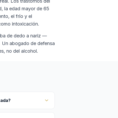
eal. Los trastornos del
dad, la edad mayor de 65
nto, el frío y el
como intoxicación.
ueba de dedo a nariz —
o. Un abogado de defensa
s, no del alcohol.
vada?