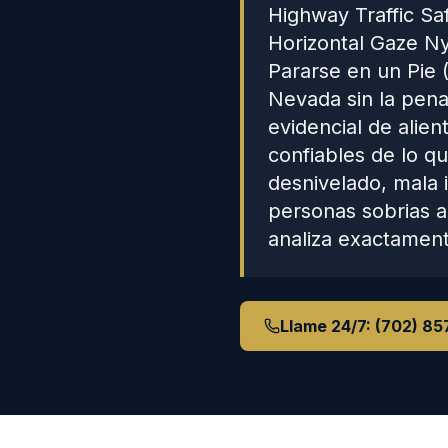
Highway Traffic Sa
Horizontal Gaze Ny
Pararse en un Pie
Nevada sin la pena
evidencial de alie
confiables de lo q
desnivelado, mala i
personas sobrias a
analiza exactament
Llame 24/7:
(702) 85