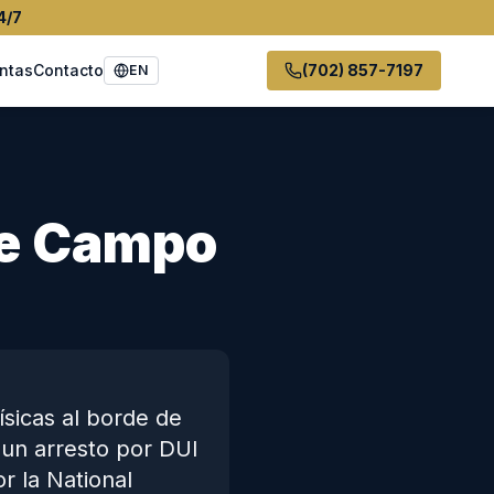
4/7
ntas
Contacto
(702) 857-7197
EN
de Campo
sicas al borde de
 un arresto por DUI
r la National