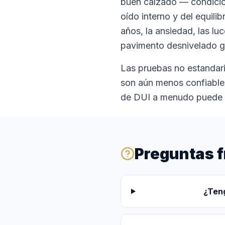
buen calzado — condicion
oído interno y del equilib
años, la ansiedad, las luce
pavimento desnivelado ge
Las pruebas no estandari
son aún menos confiable
de DUI a menudo puede de
Preguntas 
¿Ten