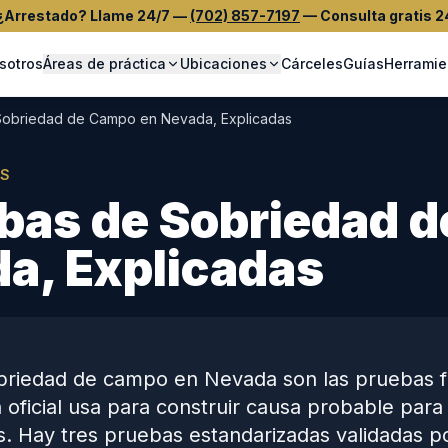
¿Arrestado? Llame 24/7
—
(702) 857-7197
—
Consulta gratis 2
sotros
Áreas de práctica
Ubicaciones
Cárceles
Guías
Herramie
Sobriedad de Campo en Nevada, Explicadas
AS
bas de Sobriedad 
a, Explicadas
briedad de campo en Nevada son las pruebas fí
n oficial usa para construir causa probable para
s. Hay tres pruebas estandarizadas validadas po