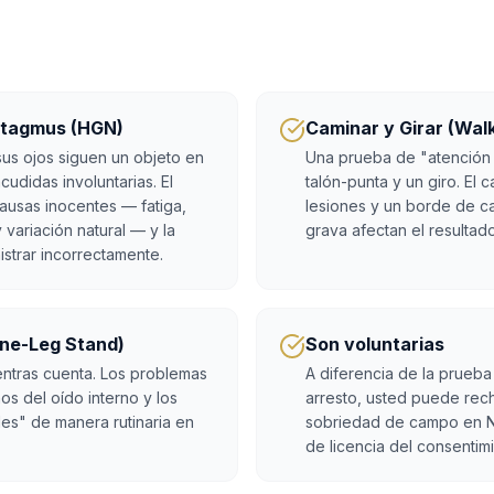
stagmus (HGN)
Caminar y Girar (Wal
sus ojos siguen un objeto en
Una prueba de "atención
udidas involuntarias. El
talón-punta y un giro. El c
ausas inocentes — fatiga,
lesiones y un borde de ca
variación natural — y la
grava afectan el resultado
istrar incorrectamente.
One-Leg Stand)
Son voluntarias
entras cuenta. Los problemas
A diferencia de la prueba 
nos del oído interno y los
arresto, usted puede rec
es" de manera rutinaria en
sobriedad de campo en Ne
de licencia del consentimi